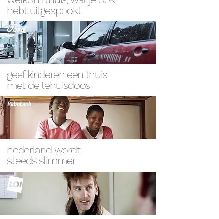
hebt uitgespookt
geef kinderen een thuis
met de tehuisdoos
nederland wordt
steeds slimmer