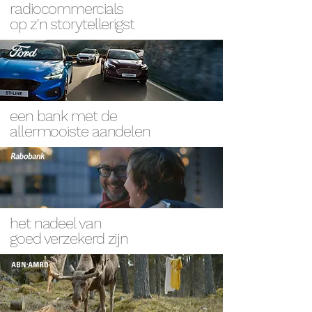
radiocommercials
op
z'n storytellerigst
een bank met de
allermooiste aandelen
het nadeel van
goed verzekerd zijn