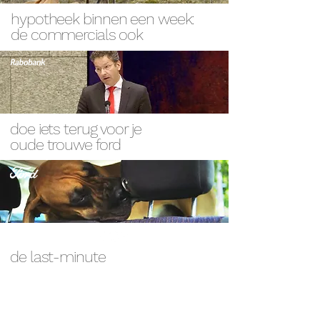
hypotheek binnen een week:
de commercials ook
doe iets terug voor je
oude trouwe ford
de last-minute
last-minute campagne