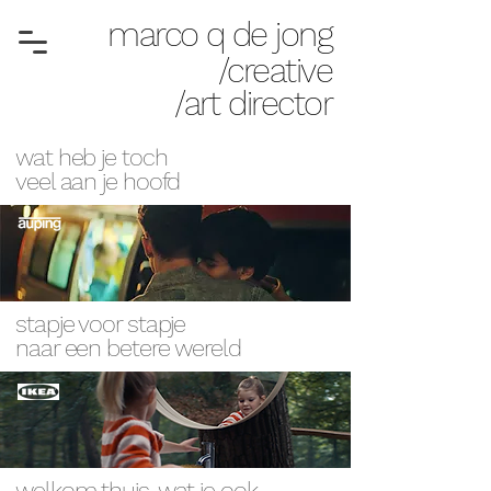
marco q de jong
/creative
/art director
wat heb je toch
veel aan je hoofd
stapje voor stapje
naar een betere wereld
welkom thuis, wat je ook